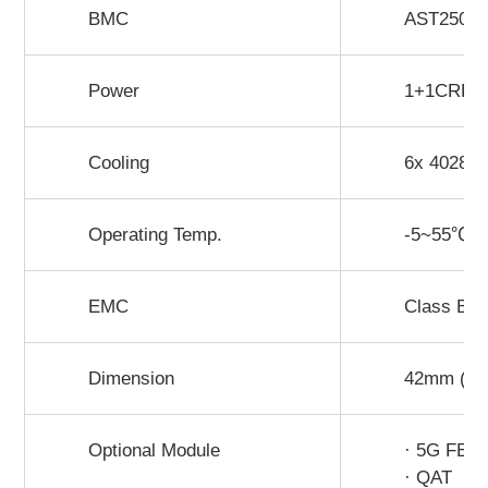
BMC
AST2500/
Power
1+1CRPS
Cooling
6x 4028 F
Operating Temp.
-5~55℃
EMC
Class B
Dimension
42mm (H)
Optional Module
· 5G FEC
· QAT