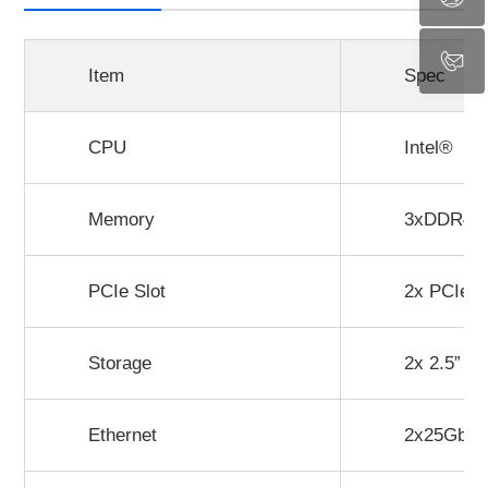
Item
Spec
CPU
Intel® I
Memory
3xDDR4 R
PCIe Slot
2x PCIe S
Storage
2x 2.5” S
Ethernet
2x25GbE(