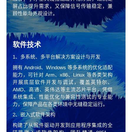
屏占比提升需求，又保障信号传输稳定，兼
顾性能与外观设计。
3. 电路设计
我们具备行业领先的电路集成能力，可在极
小主板区域内高效布局复杂电路，实现 1200
软件技术
+ 组件集成；同时精准解决模块间干扰问题，
提供紧凑、可靠的电路解决方案，支撑多品
1、多系统、多平台解决方案设计与开发
类产品稳定运行。
拥有 Android、Windows 等多系统的优化适配
4. Sensor（传感器）
能力，可针对 Arm、x86、Linux 等各类架构
开展底层软件开发与调试，覆盖英特尔、
我们实现穿戴设备、音频设备等场景的传感
AMD、高通、英伟达等主流芯片平台，凭借
器高效集成，可完成血压采集、噪声抵消等
系统集成、性能优化与兼容性测试的专业能
功能；通过精准电路控制与医疗级认证，兼
力，保障产品在各类环境中无缝稳定运行。
顾小型化与实用性，提升用户使用体验。
2、嵌入式软件架构
5. 高速互连
构建了从固件驱动开发到应用程序集成的全
我们实现 112Gbps SerDes 技术量产应用，