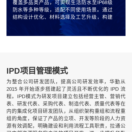
覆盖多品类产品，可实现生活防水至IP68级
防水等多种等级，适配不同使用场景。通过
结构设计优化、材料选择及工艺升级，构建
全方位防水屏障，保障产品在复杂环境下的
使用稳定性。同时兼顾低成本与防水效果，
无需额外增加过多生产成本。
3. 热管理
以主被动冷却结合的方式，提供高效散热解
决方案。通过优化风扇技术、改进均温板设
IPD项目管理模式
计，实现设备稳定运行，降低运行温度。同
为整合公司研发团队，提高公司研发效率，华勤从
时适配数据基础设施、AI设备等场景，兼顾散
2015 年开始逐步搭建起了灵活且不断优化的 IPD 流
热效率与节能需求，保障设备长期稳定运
程。IPD模式为研发项目建立包括经营主管、营销代
行。
表、研发代表、采购代表、制造代表、质量代表等在
4. 创新工艺
内的集成化项目研发团队，从组织架构重组和流程重
聚焦产品工艺升级，解决行业核心痛点，提
组的角度，保证了产品的立项、开发等阶段的人力资
升产品品质与使用体验。通过优化生产工
源有效调配，明确建设和利用流程工具职责，拉通公