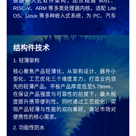
链路嵌入式软件架构，团队精通 8051、
224Gbps SerDes 方案已准备就绪，同时布局
RISC-V、ARM 等多类处理器内核，适配 Lite
448Gbps 技术研发；通过先进互连架构与低
OS、Linux 等多种嵌入式系统，为 PC、汽车
损耗设计，满足数据中心、AI 应用等场景的
电子、机器人等多品类产品提供高效、智
高带宽、低时延需求。
能、稳定的嵌入式解决方案，同时为各类外
设提供可靠的控制器支持。
结构件技术
1. 轻薄架构
核心聚焦产品轻薄化，从架构设计、器件小
型化、工艺优化三个维度发力，打造业内领
先的轻薄产品。平板产品厚度低至5.79mm，
在保证产品强度与可靠性的前提下，最大程
度提升携带便利性。同时通过工艺优化，实
现产品轻薄与性能的双向兼顾，满足市场对
便携性的核心需求。
2. 功能性防水