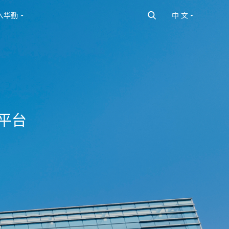
入华勤
中 文
平台