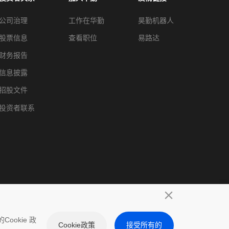
公司治理
工作在华勤
昊勤机器人
股票信息
查看职位
易路达
财务报告
信息披露
招股文件
投资者联系
ookie 政
隐私政策
免责声明
Cookies政策
网站地图
Cookie政策
接受所有的