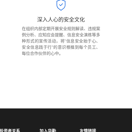
深入人心的安全文化
在组织内部定期开展安全规则解读、违规案
例分析、应知应会提醒、信息安全演练等多
种形式的宣传活动，将“信息安全始于心、
安全信息践于行”的意识根植到每个员工、
每位合作伙伴的心中。
投资者关系
加入华勤
友情链接