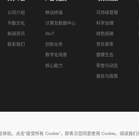
公司介绍
移动终端
可持续管理
华勤文化
计算及数据中心
科学治理
新闻资讯
AIoT
绿色低碳
联系我们
创新业务
责任表率
数字化场景
健康生态
核心能力
荣誉与动态
报告与政策
验。点击“接受所有 Cookie”，即表示您同意使用 Cookie。阅读我们的C
CP备18039593号