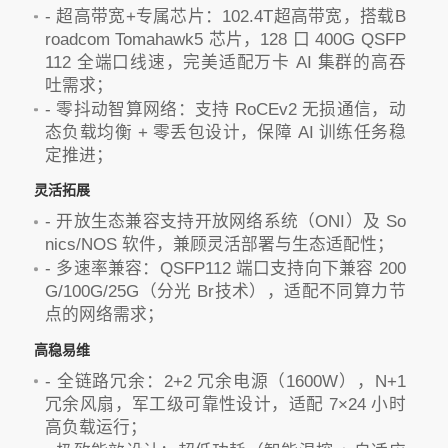
- 超高带宽+专属芯片：102.4T超高带宽，搭载B
roadcom Tomahawk5 芯片，128 口 400G QSFP
112 全端口线速，完美适配万卡 AI 集群的高吞
吐需求；
- 零抖动智算网络：支持 RoCEv2 无损通信，动
态负载均衡 + 零丢包设计，保障 AI 训练任务稳
定推进；
灵活拓展
- 开放生态兼容支持开放网络系统（ONI）及 So
nics/NOS 软件，兼顾灵活部署与生态适配性；
- 多速率兼容：QSFP112 端口支持向下兼容 200
G/100G/25G（分光 Br技术），适配不同算力节
点的网络需求；
高稳易维
- 全链路冗余：2+2 冗余电源（1600W），N+1
冗余风扇，军工级可靠性设计，适配 7×24 小时
高负载运行；