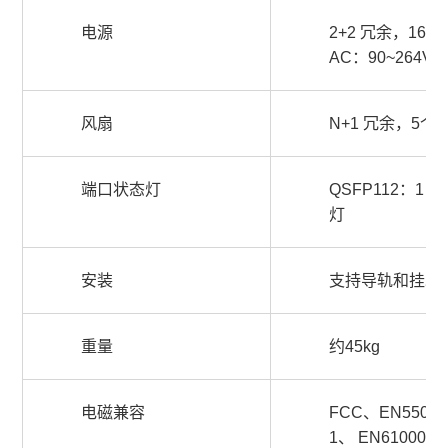
电源
2+2 冗余，1600
AC：90~264V
风扇
N+1 冗余，5个风
端口状态灯
QSFP112：1 LE
灯
安装
支持导轨和挂耳
重量
约45kg
电磁兼容
FCC、EN55022、
1、 EN61000-3