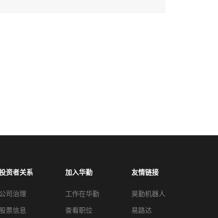
投资者关系
加入华勤
友情链接
公司治理
工作在华勤
昊勤机器人
股票信息
查看职位
易路达