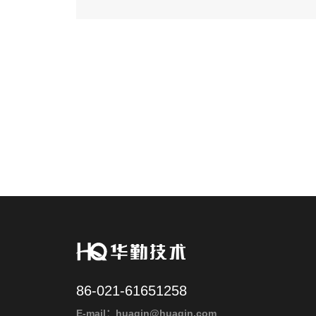
86-021-61651258
E-mail：huaqin@huaqin.com