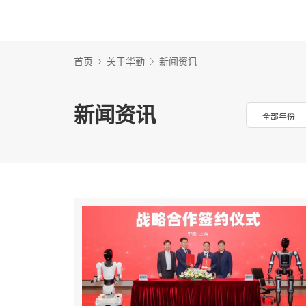
关于华
首页
关于华勤
新闻资讯
新闻资讯