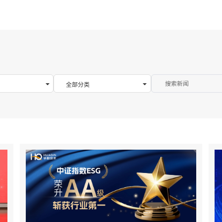
勤
产品与服务
可持续发展
投资者关系
加