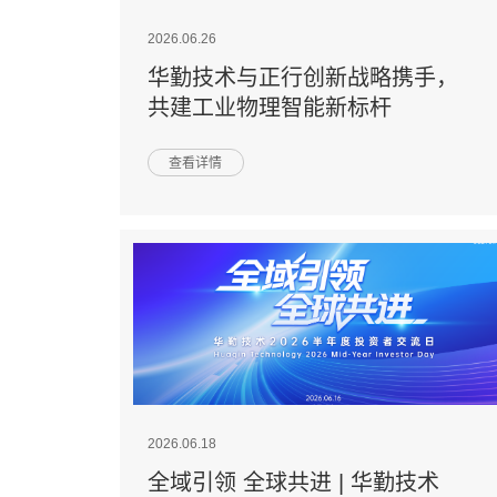
2026.06.26
华勤技术与正行创新战略携手，
共建工业物理智能新标杆
查看详情
2026.06.18
全域引领 全球共进 | 华勤技术