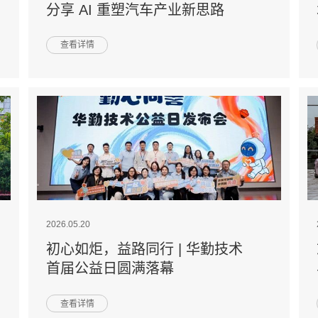
分享 AI 重塑汽车产业新思路
查看详情
2026.05.20
初心如炬，益路同行 | 华勤技术
首届公益日圆满落幕
查看详情