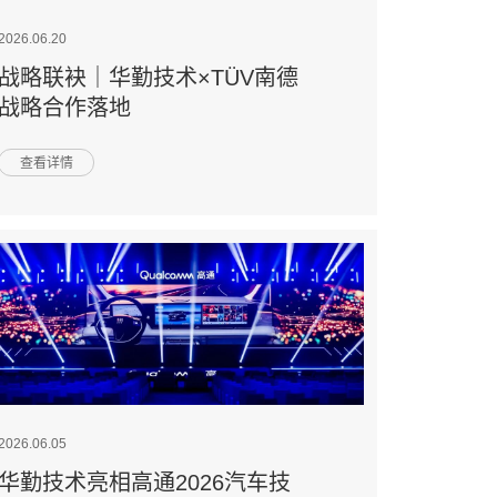
2026.06.20
战略联袂｜华勤技术×TÜV南德
战略合作落地
查看详情
2026.06.05
华勤技术亮相高通2026汽车技